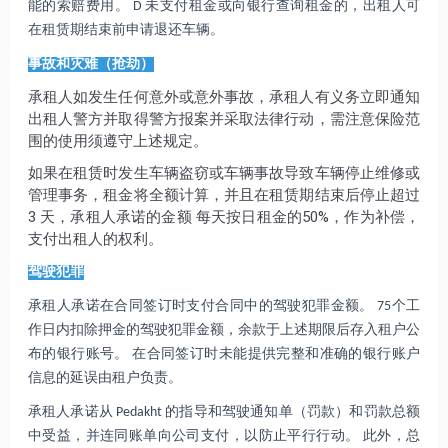
能的索赔费用。 D 未支付租金或向银行查询租金的，出租人可
在租赁期结束前申请退还车辆。
事故和灾难（抢劫）
承租人如发生任何意外或意外事故，承租人有义务立即通知
出租人警方并取得警方报案并采取法律行动，需注意保险范
围的使用须遵守上述规定。
如果在租赁时发生车辆盗窃或车辆事故导致车辆停止维修或
管理事务，租金将全额计算，并且在租赁期结束后停止超过
3 天，承租人承诺的金额 每天按日租金的50%，作为补偿，
支付出租人的权利。
驾驶犯罪
承租人承诺在合同签订时支付合同中的驾驶犯罪金额。 75个工
作日内扣除押金的驾驶犯罪金额，余款于上述期限后存入租户公
布的银行账号。 在合同签订时未能提供完整和准确的银行账户
信息的延误由租户负责。
承租人承诺从 Pedakht 的指导和驾驶通知单（罚款）和罚款总额
中受益，并连同账单向公司支付，以防止平行行动。 此外，总