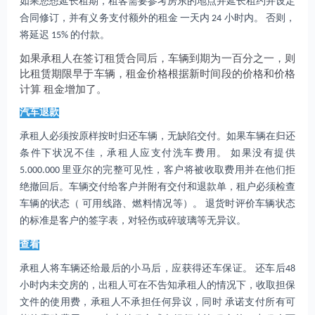
如果您想延长租期，租客需要参考房东的地点并延长租约并设定
合同修订，并有义务支付额外的租金 一天内 24 小时内。 否则，
将延迟 15% 的付款。
如果承租人在签订租赁合同后，车辆到期为一百分之一，则
比租赁期限早于车辆，租金价格根据新时间段的价格和价格
计算 租金增加了。
汽车退款
承租人必须按原样按时归还车辆，无缺陷交付。如果车辆在归还
条件下状况不佳，承租人应支付洗车费用。 如果没有提供
5.000.000 里亚尔的完整可见性，客户将被收取费用并在他们拒
绝撤回后。车辆交付给客户并附有交付和退款单，租户必须检查
车辆的状态（ 可用线路、燃料情况等）。 退货时评价车辆状态
的标准是客户的签字表，对轻伤或碎玻璃等无异议。
查看
承租人将车辆还给最后的小马后，应获得还车保证。 还车后48
小时内未交房的，出租人可在不告知承租人的情况下，收取担保
文件的使用费，承租人不承担任何异议，同时 承诺支付所有可