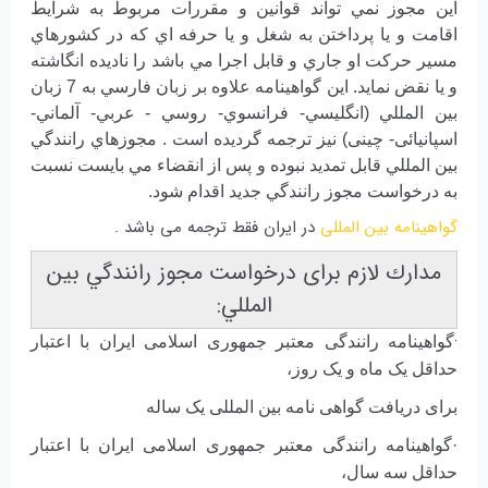
اين مجوز نمي تواند قوانين و مقررات مربوط به شرايط
اقامت و يا پرداختن به شغل و يا حرفه اي كه در كشورهاي
مسير حركت او جاري و قابل اجرا مي باشد را ناديده انگاشته
و يا نقض نمايد. اين گواهينامه علاوه بر زبان فارسي به 7 زبان
بين المللي (‌انگليسي- فرانسوي- روسي - عربي-‌ آلماني-
اسپانیائی- چینی)‌ نيز ترجمه گرديده است . مجوزهاي رانندگي
بين المللي قابل تمديد نبوده و پس از انقضاء مي بايست نسبت
به درخواست مجوز رانندگي جديد اقدام شود.
گواهینامه بین المللی
در ایران فقط ترجمه می باشد .
مدارك لازم برای درخواست مجوز رانندگي بين
المللي:
·
گواهینامه رانندگی معتبر جمهوری اسلامی ایران با اعتبار
حداقل یک ماه و یک روز،
برای دریافت گواهی نامه بین المللی یک ساله
·گواهینامه رانندگی معتبر جمهوری اسلامی ایران با اعتبار
حداقل سه سال،